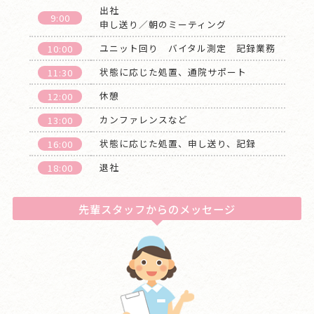
出社
9:00
申し送り／朝のミーティング
ユニット回り バイタル測定 記録業務
10:00
状態に応じた処置、通院サポート
11:30
休憩
12:00
カンファレンスなど
13:00
状態に応じた処置、申し送り、記録
16:00
退社
18:00
先輩スタッフからのメッセージ