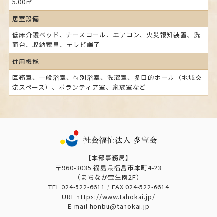
5.00㎡
居室設備
低床介護ベッド、ナースコール、エアコン、火災報知装置、洗
面台、収納家具、テレビ端子
併用機能
医務室、一般浴室、特別浴室、洗濯室、多目的ホール（地域交
流スペース）、ボランティア室、家族室など
【本部事務局】
〒960-8035 福島県福島市本町4-23
（まちなか宝生園2F）
TEL
024-522-6611
/ FAX
024-522-6614
URL https://www.tahokai.jp/
E-mail honbu@tahokai.jp